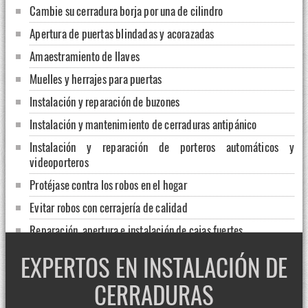
Cambie su cerradura borja por una de cilindro
Apertura de puertas blindadas y acorazadas
Amaestramiento de llaves
Muelles y herrajes para puertas
Instalación y reparación de buzones
Instalación y mantenimiento de cerraduras antipánico
Instalación y reparación de porteros automáticos y
videoporteros
Protéjase contra los robos en el hogar
Evitar robos con cerrajería de calidad
Reparación, apertura e instalación de cajas fuertes
Aumente la seguridad de su explotación ganadera o agrícola
EXPERTOS EN INSTALACIÓN DE
Motorizaciones para persianas metálicas en Tárrega
CERRADURAS
Apertura de puertas 24 horas en Balaguer, Lleida