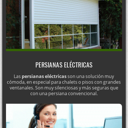
Instalación de cerraduras de seguridad Tesa: instalación en
toda Lleida
Montaje y venta de cierrapuertas
Optimizar la seguridad en los trasteros
Instalación de cerraduras para puertas de madera
Apertura de cajas fuertes
Cerrajero económico en Lleida
Cerrajería antiladrones
PERSIANAS ELÉCTRICAS
Cerraduras antirrobo para viviendas
Las
persianas eléctricas
son una solución muy
¿Necesita cerrajeros económicos?
cómoda, en especial para chalets o pisos con grandes
ventanales. Son muy silenciosas y más seguras que
con una persiana convencional.