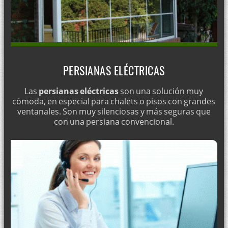
Optimizar la seguridad en los trasteros
Instalación de cerraduras para puertas de madera
Apertura de cajas fuertes
Cerrajero económico en Lleida
Cerrajería antiladrones
PERSIANAS ELÉCTRICAS
Cerraduras antirrobo para viviendas
Las
persianas eléctricas
son una solución muy
¿Necesita cerrajeros económicos?
cómoda, en especial para chalets o pisos con grandes
ventanales. Son muy silenciosas y más seguras que
con una persiana convencional.