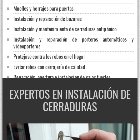
Muelles y herrajes para puertas
Instalación y reparación de buzones
Instalación y mantenimiento de cerraduras antipánico
Instalación y reparación de porteros automáticos y
videoporteros
Protéjase contra los robos en el hogar
Evitar robos con cerrajería de calidad
Reparación, apertura e instalación de cajas fuertes
Aumente la seguridad de su explotación ganadera o agrícola
EXPERTOS EN INSTALACIÓN DE
Motorizaciones para persianas metálicas en Tárrega
CERRADURAS
Apertura de puertas 24 horas en Balaguer, Lleida
Servicios de cerrajería urgente en Mollerussa
Cambio de cerraduras y bombillos en La Seu d'Urgell
Cerrajeros baratos en Abella de la Conca