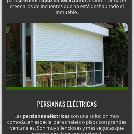
para
prevenir robos en vacaciones
, es intentar hacer
creer a los delincuentes que no está deshabitado el
Venta e instalación de cilindros de seguridad
inmueble.
Cerrajería de seguridad en comunidades de vecinos
Montaje de accesorios para vías de escape
Instalación de cerraduras de seguridad Tesa: instalación en
toda Lleida
Montaje y venta de cierrapuertas
Optimizar la seguridad en los trasteros
Instalación de cerraduras para puertas de madera
Apertura de cajas fuertes
Cerrajero económico en Lleida
Cerrajería antiladrones
PERSIANAS ELÉCTRICAS
Cerraduras antirrobo para viviendas
Las
persianas eléctricas
son una solución muy
¿Necesita cerrajeros económicos?
cómoda, en especial para chalets o pisos con grandes
ventanales. Son muy silenciosas y más seguras que