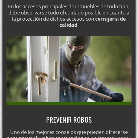
Cerraduras Lince, reparación e instalación
En los accesos principales de inmuebles de todo tipo,
debe observarse todo el cuidado posible en cuanto a
Instalación de cerraduras UCEM
la protección de dichos accesos con
cerrajería de
Cerrajería económica en Albesa
calidad
.
Instalación de cerraduras anti ladrones
Cerraduras anti taladro, instalación en Lleida
Instalación de cerraduras antibumping
Apertura de puertas en Els Alamús
Cerraduras anti robo, instalación y reparación
No contrate a los cerrajeros de las pegatinas
Instalación de cerraduras anti tarjetas
Montaje de cerraduras anti palanca
Instalación de cerraduras antipánico
PREVENIR ROBOS
Apertura de puertas en Agramunt, Lleida
Uno de los mejores consejos que pueden ofrecerse
Consejos para prevenir robos durante las vacaciones